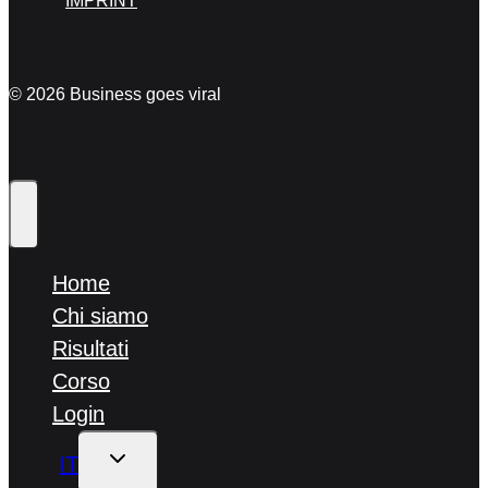
IMPRINT
© 2026 Business goes viral
Home
Chi siamo
Risultati
Corso
Login
ALTERNA
IT
MENU