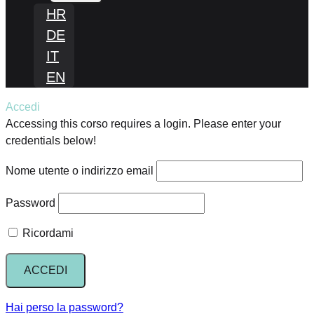
FIGLIO
HR
DE
IT
EN
Accedi
Accessing this corso requires a login. Please enter your
credentials below!
Nome utente o indirizzo email
Password
Ricordami
Hai perso la password?